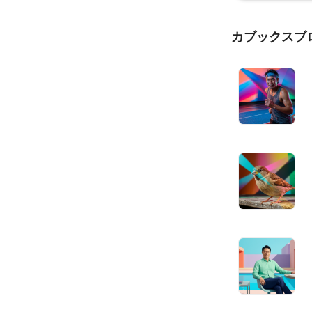
カブックスブ
。