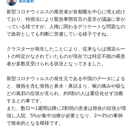
吉田政利
無料動画セミナー
新型コロナウィルスの罹患者が首都圏を中心に増え続け
ており、特措法により緊急事態宣言の是非が議論に挙が
体験セミナーの詳細・申込
っている様ですが、人権に関わるデリケートな問題なの
で政府としても判断に苦慮している様子ですね。
クラスターが発生したことにより、従来ならば感染ルー
トの特定がなされていたものが現在では特定不能の罹患
者が多数見受けられる状況となってきました。
新型コロナウィルスの発生元である中国のデータによる
と、微熱を含む発熱と鼻水・鼻詰まり、喉の痛みや咳な
どの風邪の症状が見られ、約8割の人は重症化せず治癒
するとの事です。
また、数日〜1週間以降に2割弱の患者は肺炎の症状が増
強し入院、5%が集中治療が必要となり、2〜3%の事例
で致命的となる模様です。