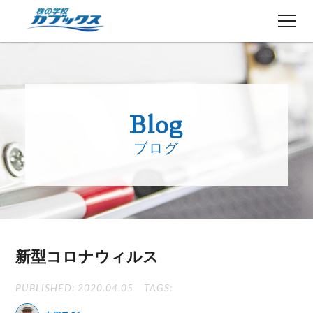
株初心者の方へ
５分でわかるカブックス
Blog
コース紹介
ブログ
講師紹介
授業日程
生徒さんの声
講師ブログ
お知らせ
新型コロナウィルス
よくある質問
お問い合わせ
PUBLISHED: 2020.04.05
TAGS: