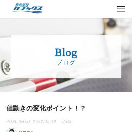
株初心者の方へ
５分でわかるカブックス
Blog
コース紹介
ブログ
講師紹介
授業日程
生徒さんの声
講師ブログ
お知らせ
値動きの変化ポイント！？
よくある質問
お問い合わせ
PUBLISHED: 2022.03.19
TAGS: