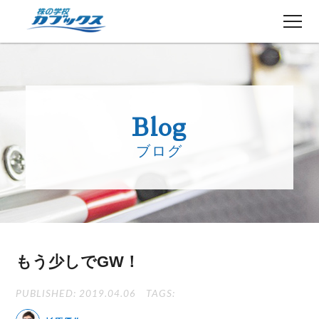
株初心者の方へ
５分でわかるカブックス
Blog
コース紹介
ブログ
講師紹介
授業日程
生徒さんの声
講師ブログ
お知らせ
もう少しでGW！
よくある質問
お問い合わせ
PUBLISHED: 2019.04.06
TAGS: