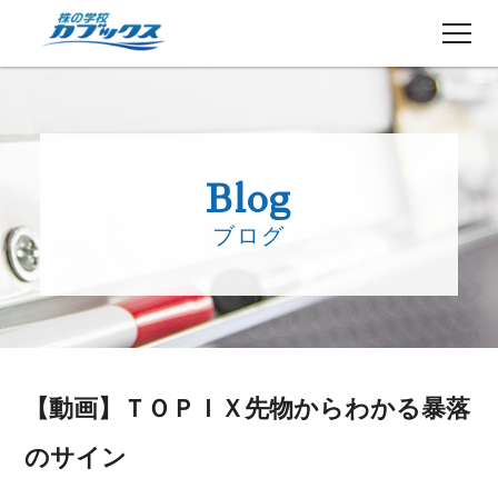
株初心者の方へ
５分でわかるカブックス
Blog
コース紹介
ブログ
講師紹介
授業日程
生徒さんの声
講師ブログ
お知らせ
【動画】ＴＯＰＩＸ先物からわかる暴落
よくある質問
お問い合わせ
のサイン