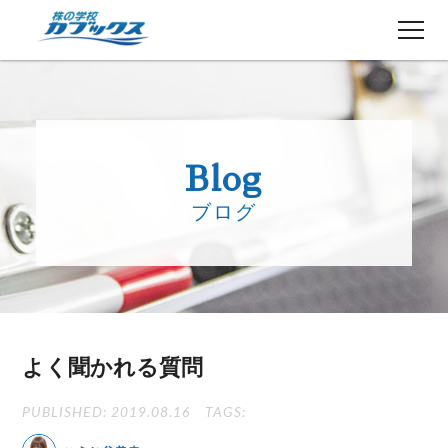
株初心者の方へ
５分でわかるカブックス
Blog
コース紹介
ブログ
講師紹介
授業日程
生徒さんの声
講師ブログ
お知らせ
よく聞かれる質問
よくある質問
お問い合わせ
PUBLISHED: 2019.08.16
TAGS: