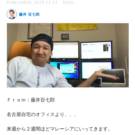
PUBLISHED: 2019.11.13
TAGS:
無料動画セミナー
藤井 百七郎
体験セミナーの詳細・申込
Ｆｒｏｍ：藤井百七郎
名古屋自宅のオフィスより、、、
来週から２週間ほどマレーシアにいってきます。