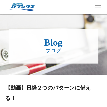
株初心者の方へ
５分でわかるカブックス
Blog
コース紹介
ブログ
講師紹介
授業日程
生徒さんの声
講師ブログ
お知らせ
【動画】日経２つのパターンに備え
よくある質問
お問い合わせ
る！