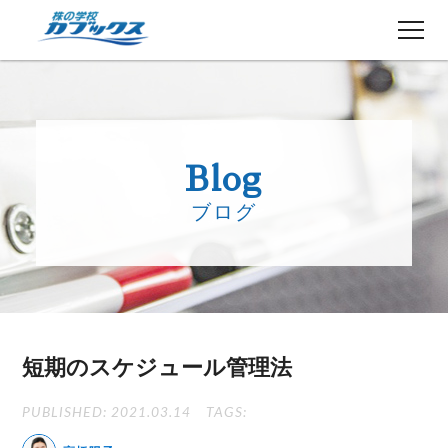
株初心者の方へ
５分でわかるカブックス
Blog
コース紹介
ブログ
講師紹介
授業日程
生徒さんの声
講師ブログ
お知らせ
短期のスケジュール管理法
よくある質問
お問い合わせ
PUBLISHED: 2021.03.14
TAGS: