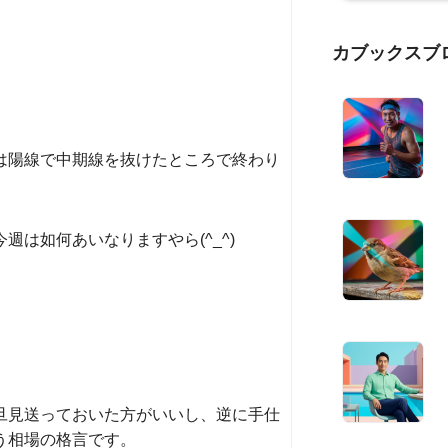
カブックスブ
は陽線で中期線を抜けたところで終わり
は如何あいなりますやら(^_^)
旦見送っておいた方がいいし、逆に手仕
う相場の格言です。