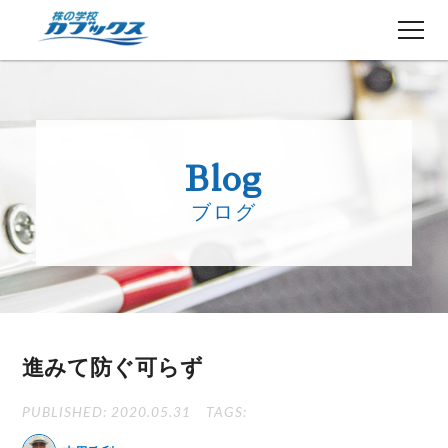
株初心者の方へ
５分でわかるカブックス
Blog
コース紹介
ブログ
講師紹介
授業日程
生徒さんの声
講師ブログ
お知らせ
進みて防ぐ可らず
よくある質問
お問い合わせ
PUBLISHED: 2020.05.31
TAGS: