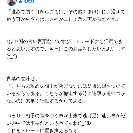
吉田政利
無料動画セミナー
『進みて防ぐ可からざるは、その虚を衝けば也。退きて
追う可からざるは、速やかにして及ぶ可からざる也』
体験セミナーの詳細・申込
↑は中国の古い言葉なのですが、トレードにも活用でき
ると思いますので、今日はこのお話をしたいと思います
(^_^)
言葉の意味は、
『こちらの攻めを相手が防げないのは防御の隙をついて
いるからである。こちらが撤退する時に追撃が追いつか
ないのは素早く行動するからである』
つまり、相手の隙をつく事が出来て逃げ足は速い事が戦
いの中では重要だという事ですね(^_^)b
これをトレードに置き換えるなら