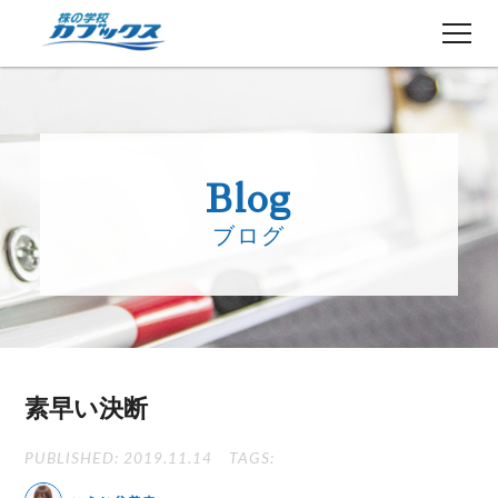
株初心者の方へ
５分でわかるカブックス
Blog
コース紹介
ブログ
講師紹介
授業日程
生徒さんの声
講師ブログ
お知らせ
素早い決断
よくある質問
お問い合わせ
PUBLISHED: 2019.11.14
TAGS: