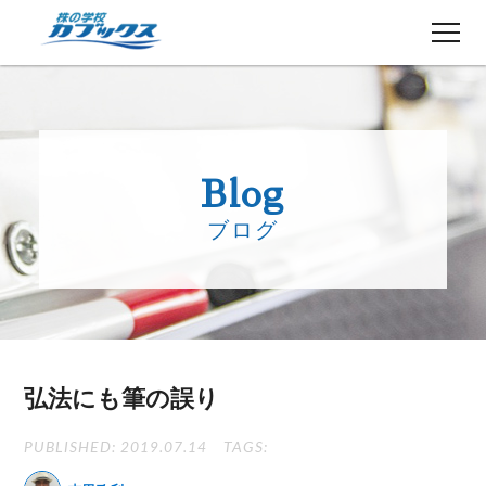
株初心者の方へ
５分でわかるカブックス
Blog
コース紹介
ブログ
講師紹介
授業日程
生徒さんの声
講師ブログ
お知らせ
弘法にも筆の誤り
よくある質問
お問い合わせ
PUBLISHED: 2019.07.14
TAGS: