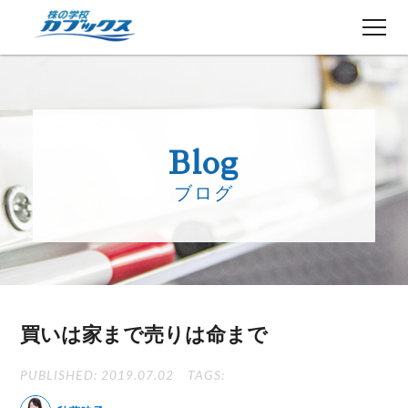
株初心者の方へ
５分でわかるカブックス
Blog
コース紹介
ブログ
講師紹介
授業日程
生徒さんの声
講師ブログ
お知らせ
買いは家まで売りは命まで
よくある質問
お問い合わせ
PUBLISHED: 2019.07.02
TAGS: