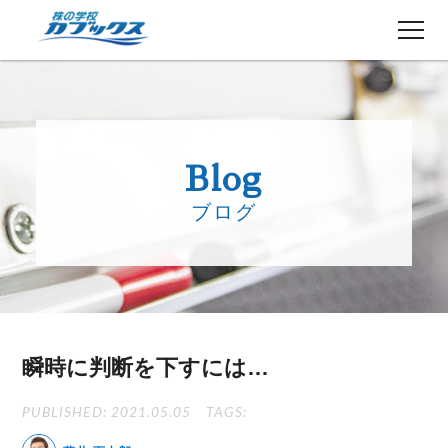
株初心者の方へ
５分でわかるカブックス
Blog
コース紹介
ブログ
講師紹介
授業日程
生徒さんの声
講師ブログ
お知らせ
瞬時に判断を下すには…
よくある質問
お問い合わせ
PUBLISHED: 2021.05.05
TAGS: