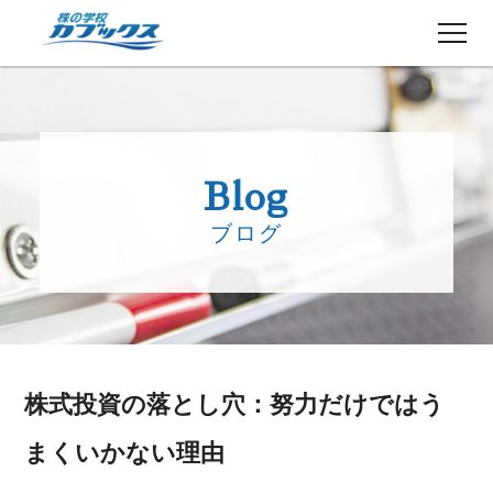
株初心者の方へ
５分でわかるカブックス
Blog
コース紹介
ブログ
講師紹介
授業日程
生徒さんの声
講師ブログ
お知らせ
株式投資の落とし穴：努力だけではう
よくある質問
お問い合わせ
まくいかない理由