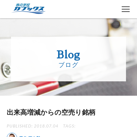
株初心者の方へ
５分でわかるカブックス
Blog
コース紹介
ブログ
講師紹介
授業日程
生徒さんの声
講師ブログ
お知らせ
出来高増減からの空売り銘柄
よくある質問
お問い合わせ
PUBLISHED: 2018.07.04
TAGS: