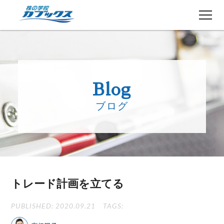
株初心者の方へ
５分でわかるカブックス
Blog
コース紹介
ブログ
講師紹介
授業日程
生徒さんの声
講師ブログ
お知らせ
トレード計画を立てる
よくある質問
お問い合わせ
PUBLISHED: 2020.09.21
TAGS: