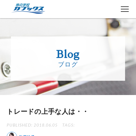
株初心者の方へ
５分でわかるカブックス
Blog
コース紹介
ブログ
講師紹介
授業日程
生徒さんの声
講師ブログ
お知らせ
トレードの上手な人は・・
よくある質問
お問い合わせ
PUBLISHED: 2018.06.05
TAGS: