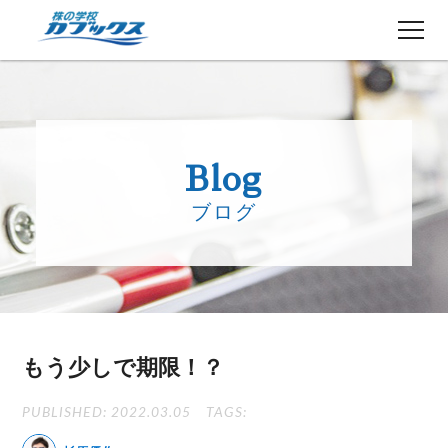
株初心者の方へ
５分でわかるカブックス
Blog
コース紹介
ブログ
講師紹介
授業日程
生徒さんの声
講師ブログ
お知らせ
もう少しで期限！？
よくある質問
お問い合わせ
PUBLISHED: 2022.03.05
TAGS: