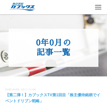
株初心者の方へ
５分でわかるカブックス
0年0月の
コース紹介
記事一覧
講師紹介
授業日程
生徒さんの声
講師ブログ
お知らせ
PUBLISHED: 2017.11.08
よくある質問
お問い合わせ
【第二弾！】カブックスTV第1回目「株主優待銘柄でイ
ベントドリブン戦略」