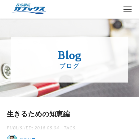
株初心者の方へ
５分でわかるカブックス
Blog
コース紹介
ブログ
講師紹介
授業日程
生徒さんの声
講師ブログ
お知らせ
生きるための知恵編
よくある質問
お問い合わせ
PUBLISHED: 2018.05.04
TAGS: