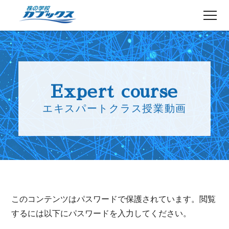
株初心者の方へ
５分でわかるカブックス
Expert course
コース紹介
エキスパートクラス授業動画
講師紹介
授業日程
生徒さんの声
講師ブログ
お知らせ
このコンテンツはパスワードで保護されています。閲覧
よくある質問
お問い合わせ
するには以下にパスワードを入力してください。